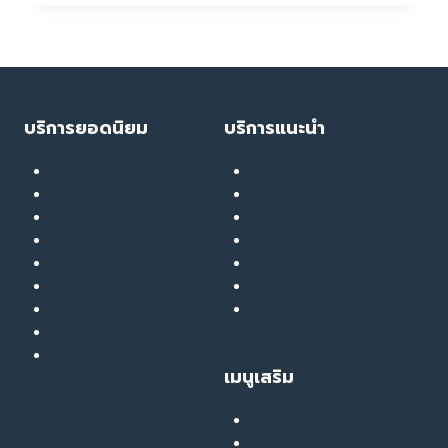
กับ
YELLOW
ROCK
เทคนิค
รับมือ
กับ
บริการยอดนิยม
บริการแนะนำ
คน
TOXIC
เลเซอร์ ทรีทเมนท์
Soft Thermage
ลดน้ำหนัก
RF Eye Lifting
เมโส
UPL Laser
รักษาสิว
GlassyGlow Infusion
ฉีดฟิลเลอร์
GlassySkin Booster
ยกกระชับ
Liver Therapy
สลายไขมัน
สมัครงานกับ The Touch
ฟื้นฟูผิว
Clinic
รักษารอยสิว หลุมสิว
เมนูเสริม
เสียงยืนยันจากลูกค้าจริง
คอลแลบบอเรชั่น