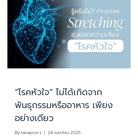
ใจ!
เสี่ยง!
เป็น
“โรค
หัวใจ”
หรือ
แค่
“กรด
ไหล
ย้อน”
PHYSIOTHERAPY
|
บทความน่ารู้
“โรคหัวใจ” ไม่ได้เกิดจาก
พันธุกรรมหรืออาหาร เพียง
อย่างเดียว
By
tanapon.s
24 เมษายน 2025