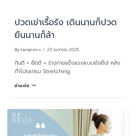
PHYSIOTHERAPY
|
บทความน่ารู้
ปวดเข่าเรื้อรัง เดินนานก็ปวด
ยืนนานก็ล้า
By
tanapon.s
23 เมษายน 2025
กินดี + ยืดดี = ร่างกายแข็งแรงแบบยั่งยืน! หลัง
ทำโปรแกรม Stretching
ปวด
อ่านต่อ
เข่า
เรื้อรัง
เดิน
นาน
ก็
ปวด
ยืนนาน