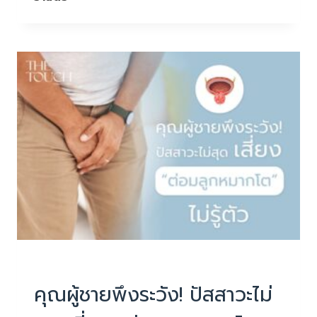
แบบ
นี้…
ร่างกาย
กำลัง
บอก
อะไร
คุณ
อยู่?
PHYSIOTHERAPY
|
บทความน่ารู้
คุณผู้ชายพึงระวัง! ปัสสาวะไม่