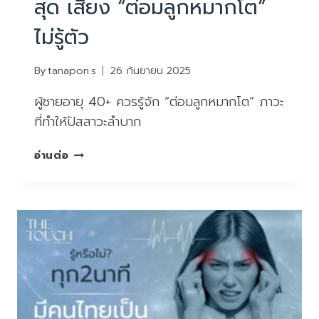
สุด เสี่ยง “ต่อมลูกหมากโต”
ไม่รู้ตัว
By
tanapon.s
26 กันยายน 2025
ผู้ชายอายุ 40+ ควรรู้จัก “ต่อมลูกหมากโต” ภาวะ
ที่ทำให้ปัสสาวะลำบาก
คุณ
อ่านต่อ
ผู้ชาย
พึง
ระวัง!
ปัสสาวะ
ไม่
สุด
เสี่ยง
“ต่อม
ลูก
หมาก