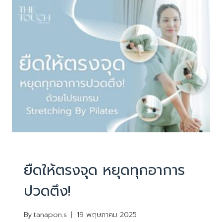
คน
ไทย
เป็น
อัมพาต
จาก
STROKE
PHYSIOTHERAPY
|
บทความน่ารู้
ยืดให้ตรงจุด หยุดทุกอาการ
ปวดตึง!
By
tanapon.s
19 พฤษภาคม 2025