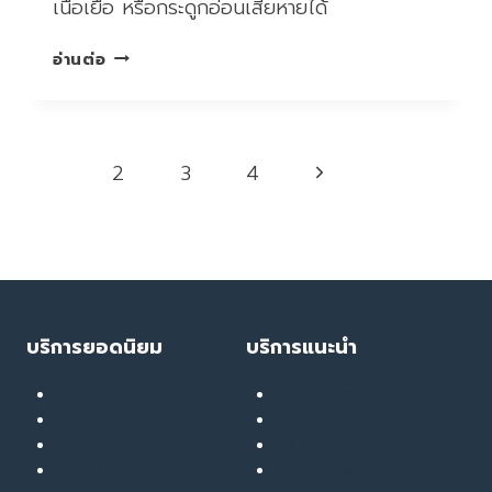
เนื้อเยื่อ หรือกระดูกอ่อนเสียหายได้
การ
อ่านต่อ
ลื่น
ล้ม
แม้
ไม่รู้
Page
Next
1
2
3
4
สึก
navigation
ปวด
Page
ตอน
แรก
อาจ
ทำให้
เนื้อเยื่อ
บริการยอดนิยม
บริการแนะนำ
หรือ
กระดูก
เลเซอร์ ทรีทเมนท์
Soft Thermage
อ่อน
ลดน้ำหนัก
RF Eye Lifting
เสีย
เมโส
UPL Laser
หาย
รักษาสิว
GlassyGlow Infusion
ได้