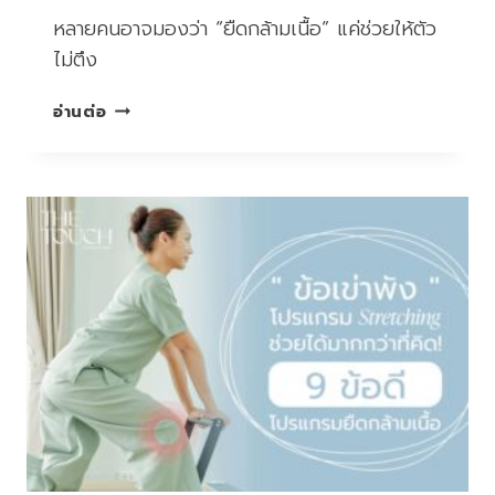
หลายคนอาจมองว่า “ยืดกล้ามเนื้อ” แค่ช่วยให้ตัว
ไม่ตึง
“โรค
อ่านต่อ
หัวใจ”
ไม่
ได้
เกิด
จาก
พันธุกรรม
หรือ
อาหาร
เพียง
อย่าง
เดียว