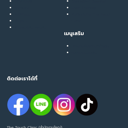
ฉีดฟิลเลอร์
GlassySkin Booster
ถ้า
ยกกระชับ
Liver Therapy
ไม่
สลายไขมัน
สมัครงานกับ The Touch
ตรวจ
ฟื้นฟูผิว
Clinic
เช็ก
รักษารอยสิว หลุมสิว
และ
เมนูเสริม
ดูแล
อาจ
เสียงยืนยันจากลูกค้าจริง
นำ
คอลแลบบอเรชั่น
ไป
สู่
ปัญหา
ติดต่อเราได้ที่
The Touch Clinic (สำนักงานใหญ่)