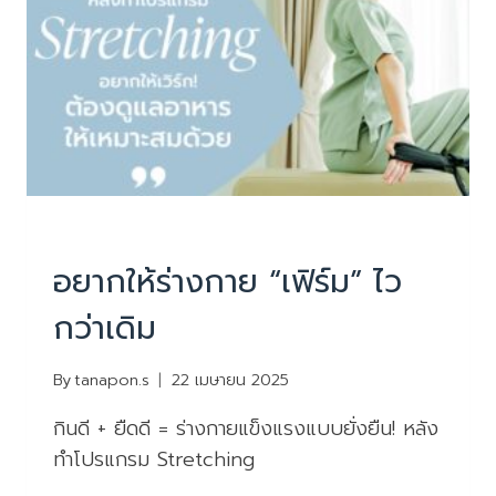
ก็
ล้า
PHYSIOTHERAPY
|
บทความน่ารู้
อยากให้ร่างกาย “เฟิร์ม” ไว
กว่าเดิม
By
tanapon.s
22 เมษายน 2025
กินดี + ยืดดี = ร่างกายแข็งแรงแบบยั่งยืน! หลัง
ทำโปรแกรม Stretching