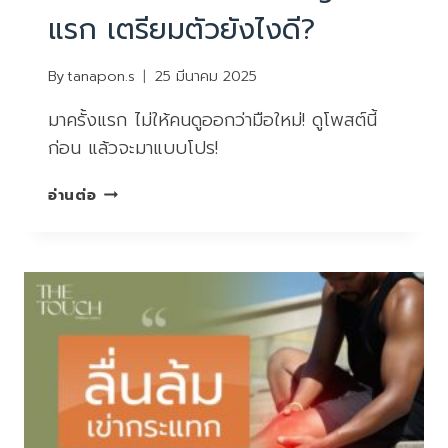
แรก เตรียมตัวยังไงดี?
By
tanapon.s
25 มีนาคม 2025
มาครั้งแรก ไม่ให้คนดูออกว่ามือใหม่! ดูโพสต์นี้
ก่อน แล้วจะมาแบบโปร!
ทำ
อ่านต่อ
โปรแกรม
STRETCHING
ครั้ง
แรก
เตรียม
ตัว
ยัง
ไงดี?