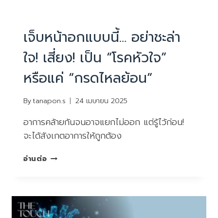
PHYSIOTHERAPY
|
บทความน่ารู้
เจ็บหน้าอกแบบนี้… อย่าชะล่า
ใจ! เสี่ยง! เป็น “โรคหัวใจ”
หรือแค่ “กรดไหลย้อน”
By
tanapon.s
24 เมษายน 2025
อาการคล้ายกันจนอาจแยกไม่ออก แต่รู้ไว้ก่อน!
จะได้สังเกตอาการให้ถูกต้อง
เจ็บ
อ่านต่อ
หน้าอก
แบบ
นี้…
อย่า
ชะล่า