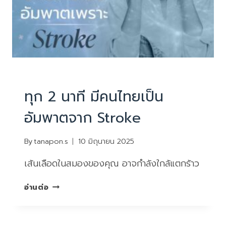
โต”
ไม่รู้
ตัว
PHYSIOTHERAPY
|
บทความน่ารู้
ทุก 2 นาที มีคนไทยเป็น
อัมพาตจาก Stroke
By
tanapon.s
10 มิถุนายน 2025
เส้นเลือดในสมองของคุณ อาจกำลังใกล้แตกร้าว
ทุก
อ่านต่อ
2
นาที
มี