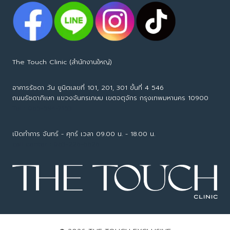
The Touch Clinic (สำนักงานใหญ่)
อาคารรัชดา วัน ยูนิตเลขที่ 101, 201, 301 ขั้นที่ 4 546
ถนนรัชดาภิเษก แขวงจันทรเกษม เขตจตุจักร กรุงเทพมหานคร 10900
Tel : 065-594-7153
เปิดทำการ จันทร์ - ศุกร์ เวลา 09.00 น. - 18.00 น.
call center : 063-226-6626