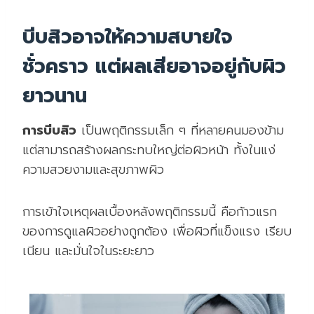
บีบสิวอาจให้ความสบายใจ
ชั่วคราว แต่ผลเสียอาจอยู่กับผิว
ยาวนาน
การบีบสิว
เป็นพฤติกรรมเล็ก ๆ ที่หลายคนมองข้าม
แต่สามารถสร้างผลกระทบใหญ่ต่อผิวหน้า ทั้งในแง่
ความสวยงามและสุขภาพผิว
การเข้าใจเหตุผลเบื้องหลังพฤติกรรมนี้ คือก้าวแรก
ของการดูแลผิวอย่างถูกต้อง เพื่อผิวที่แข็งแรง เรียบ
เนียน และมั่นใจในระยะยาว