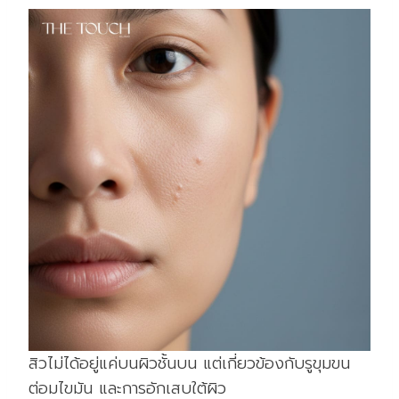
สิวไม่ได้อยู่แค่บนผิวชั้นบน แต่เกี่ยวข้องกับรูขุมขน
ต่อมไขมัน และการอักเสบใต้ผิว