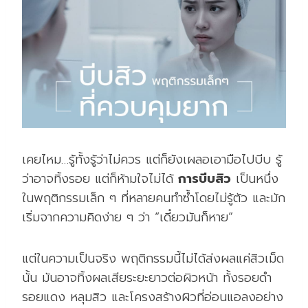
เคยไหม…รู้ทั้งรู้ว่าไม่ควร แต่ก็ยังเผลอเอามือไปบีบ รู้
ว่าอาจทิ้งรอย แต่ก็ห้ามใจไม่ได้
การบีบสิว
เป็นหนึ่ง
ในพฤติกรรมเล็ก ๆ ที่หลายคนทำซ้ำโดยไม่รู้ตัว และมัก
เริ่มจากความคิดง่าย ๆ ว่า “เดี๋ยวมันก็หาย”
แต่ในความเป็นจริง พฤติกรรมนี้ไม่ได้ส่งผลแค่สิวเม็ด
นั้น มันอาจทิ้งผลเสียระยะยาวต่อผิวหน้า ทั้งรอยดำ
รอยแดง หลุมสิว และโครงสร้างผิวที่อ่อนแอลงอย่าง