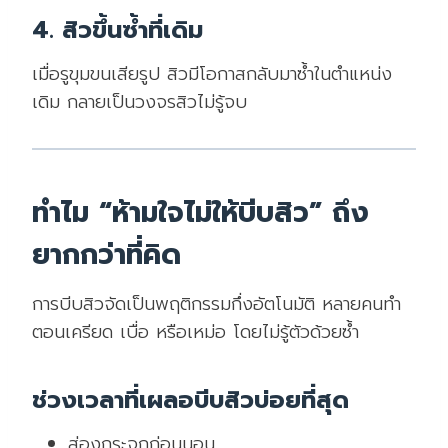
4. สิวขึ้นซ้ำที่เดิม
เมื่อรูขุมขนเสียรูป สิวมีโอกาสกลับมาซ้ำในตำแหน่ง
เดิม กลายเป็นวงจรสิวไม่รู้จบ
ทำไม “ห้ามใจไม่ให้บีบสิว” ถึง
ยากกว่าที่คิด
การบีบสิวจัดเป็นพฤติกรรมกึ่งอัตโนมัติ หลายคนทำ
ตอนเครียด เบื่อ หรือเหม่อ โดยไม่รู้ตัวด้วยซ้ำ
ช่วงเวลาที่เผลอบีบสิวบ่อยที่สุด
ส่องกระจกก่อนนอน