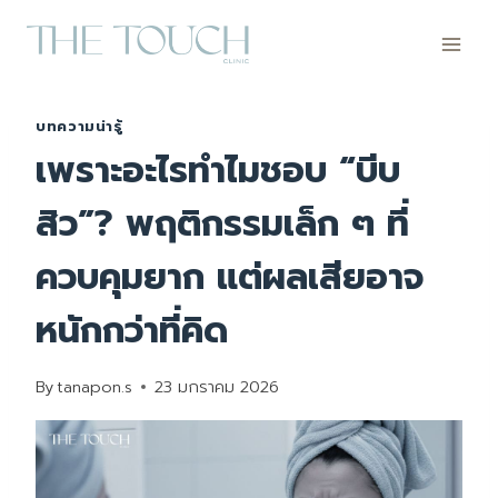
Skip
to
content
บทความน่ารู้
เพราะอะไรทำไมชอบ “บีบ
สิว”? พฤติกรรมเล็ก ๆ ที่
ควบคุมยาก แต่ผลเสียอาจ
หนักกว่าที่คิด
By
tanapon.s
23 มกราคม 2026