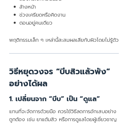
ล้างหน้า
ช่วงเครียดหรือคิดงาน
ตอนอยู่คนเดียว
พฤติกรรมเล็ก ๆ เหล่านี้สะสมผลเสียกับผิวโดยไม่รู้ตัว
วิธีหยุดวงจร “บีบสิวแล้วพัง”
อย่างได้ผล
1. เปลี่ยนจาก “บีบ” เป็น “ดูแล”
แทนที่จะจัดการด้วยมือ ควรใช้วิธีลดการอักเสบอย่าง
ถูกต้อง เช่น ยาแต้มสิว หรือการดูแลโดยผู้เชี่ยวชาญ