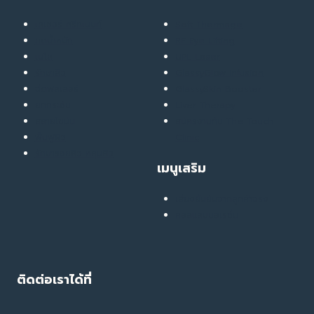
เลเซอร์ ทรีทเมนท์
Soft Thermage
ลดน้ำหนัก
RF Eye Lifting
เมโส
UPL Laser
รักษาสิว
GlassyGlow Infusion
ฉีดฟิลเลอร์
GlassySkin Booster
ยกกระชับ
Liver Therapy
สลายไขมัน
สมัครงานกับ The Touch
ฟื้นฟูผิว
Clinic
รักษารอยสิว หลุมสิว
เมนูเสริม
เสียงยืนยันจากลูกค้าจริง
คอลแลบบอเรชั่น
ติดต่อเราได้ที่