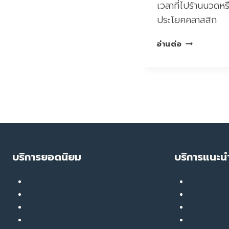
เวลาที่ไปร้านนวด
ประโยคคลาสสิก
ปวด
อ่านต่อ
เมื่อย
เรื้อรัง
ข้อ
ติดขัด!
รู้จัก
“พังผืด
ใต้
ผิวหนัง”
ตัวการ
บริการยอดนิยม
บริการแนะน
ร้าย
ที่
เลเซอร์ ทรีทเมนท์
Soft Ther
คอย
ลดน้ำหนัก
รัดตัว
RF Eye Lift
คุณ
เมโส
UPL Laser
จน
รักษาสิว
GlassyGlow 