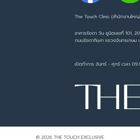
น
 Booster
โดรม
apy
The Touch Clinic (สำนักงานใหญ่
 The Touch Clinic
อาคารรัชดา วัน ยูนิตเลขที่ 101, 201
ถนนรัชดาภิเษก แขวงจันทรเกษม 
Tel : 065-594-7153
ากลูกค้าจริง
ชั่น
เปิดทำการ จันทร์ - ศุกร์ เวลา 09
call center : 063-226-6626
© 2026 THE TOUCH EXCLUSIVE