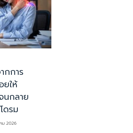
มน่ารู้
จากการ
อยให้
มจนกลาย
นโดรม
คม 2026