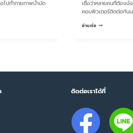
หรือไปทำกายภาพบำบัด
เชื่อว่าหลายคนที่ต้องนั
คอมพิวเตอร์ติดต่อกัน
ปวด
อ่านต่อ
คอ
เรื้อรัง
จาก
การ
ทำงาน
อย่า
ปล่อย
ให้
“พังผืด”
ำ
ติดต่อเราได้ที่
สะสม
จน
mage
กลาย
ing
เป็น
ออฟฟิศ
ซิ
Infusion