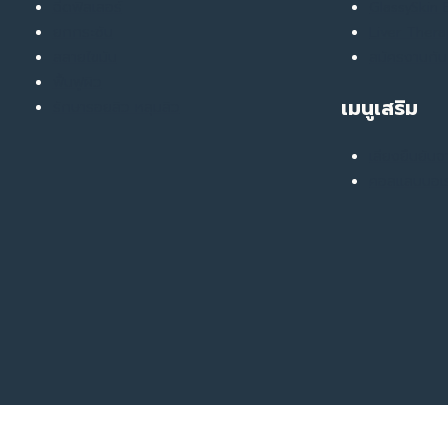
ขยับ
ฉีดฟิลเลอร์
GlassySkin
ไม่
ยกกระชับ
Liver Ther
ได้
สลายไขมัน
สมัครงานกับ
ฟื้นฟูผิว
เมนูเสริม
รักษารอยสิว หลุมสิว
เสียงยืนยันจ
คอลแลบบอเร