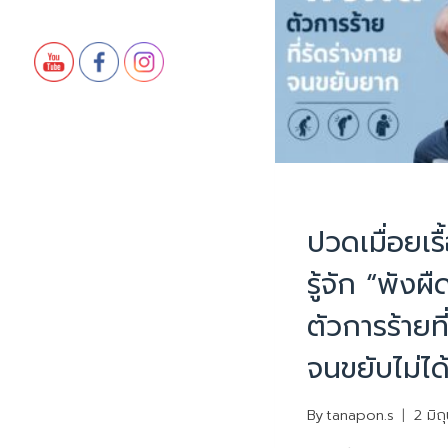
PHYSIOTHERAPY
|
ปวดเมื่อยเรื
รู้จัก “พังผ
ตัวการร้ายท
จนขยับไม่ได
By
tanapon.s
2 มิ