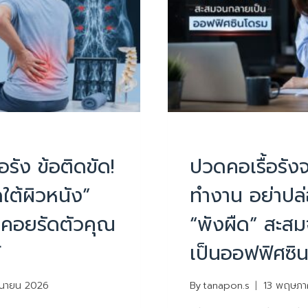
บทความน่ารู้
PHYSIOTHERAPY
|
บทควา
้อรัง ข้อติดขัด!
ปวดคอเรื้อรัง
ืดใต้ผิวหนัง”
ทำงาน อย่าปล่
ี่คอยรัดตัวคุณ
“พังผืด” สะส
้
เป็นออฟฟิศซิ
ถุนายน 2026
By
tanapon.s
13 พฤษภา